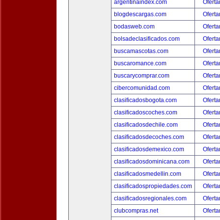
argentinaindex.com
Oferta
blogdescargas.com
Oferta
bodasweb.com
Oferta
bolsadeclasificados.com
Oferta
buscamascotas.com
Oferta
buscaromance.com
Oferta
buscarycomprar.com
Oferta
cibercomunidad.com
Oferta
clasificadosbogota.com
Oferta
clasificadoscoches.com
Oferta
clasificadosdechile.com
Oferta
clasificadosdecoches.com
Oferta
clasificadosdemexico.com
Oferta
clasificadosdominicana.com
Oferta
clasificadosmedellin.com
Oferta
clasificadospropiedades.com
Oferta
clasificadosregionales.com
Oferta
clubcompras.net
Oferta