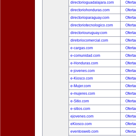
directorioguadalajara.com
Oferta
directoriohonduras.com
Oferta
directorioparaguay.com
Oferta
directoriotecnologico.com
Oferta
directoriouruguay.com
Oferta
diretoriocomercial.com
Oferta
e-cargas.com
Oferta
e-comunidad.com
Oferta
e-Honduras.com
Oferta
e-jovenes.com
Oferta
e-Kiosco.com
Oferta
e-Mujer.com
Oferta
e-mujeres.com
Oferta
e-Sitio.com
Oferta
e-sitios.com
Oferta
ejovenes.com
Oferta
eKiosco.com
Oferta
eventosweb.com
Oferta