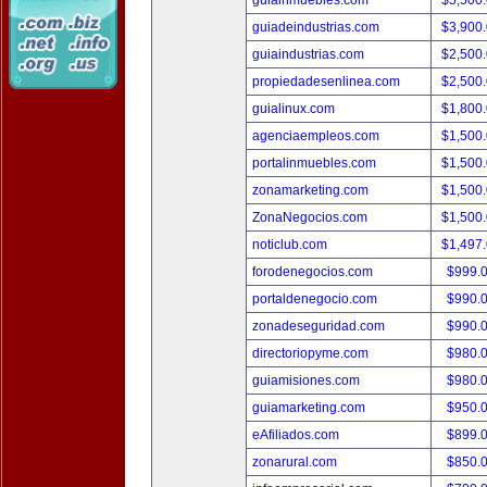
guiainmuebles.com
$5,500
guiadeindustrias.com
$3,900
guiaindustrias.com
$2,500
propiedadesenlinea.com
$2,500
guialinux.com
$1,800
agenciaempleos.com
$1,500
portalinmuebles.com
$1,500
zonamarketing.com
$1,500
ZonaNegocios.com
$1,500
noticlub.com
$1,497
forodenegocios.com
$999.
portaldenegocio.com
$990.
zonadeseguridad.com
$990.
directoriopyme.com
$980.
guiamisiones.com
$980.
guiamarketing.com
$950.
eAfiliados.com
$899.
zonarural.com
$850.