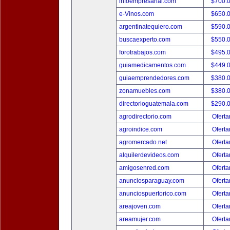
infoempresarial.com
$700.
e-Vinos.com
$650.
argentinatequiero.com
$590.
buscaexperto.com
$550.
forotrabajos.com
$495.
guiamedicamentos.com
$449.
guiaemprendedores.com
$380.
zonamuebles.com
$380.
directorioguatemala.com
$290.
agrodirectorio.com
Oferta
agroindice.com
Oferta
agromercado.net
Oferta
alquilerdevideos.com
Oferta
amigosenred.com
Oferta
anunciosparaguay.com
Oferta
anunciospuertorico.com
Oferta
areajoven.com
Oferta
areamujer.com
Oferta