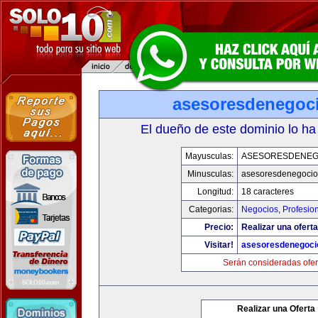
asesoresdenegoc
El dueño de este dominio lo ha
Mayusculas:
ASESORESDENEG
Minusculas:
asesoresdenegocio
Longitud:
18 caracteres
Categorias:
Negocios
,
Profesio
Precio:
Realizar una oferta
Visitar!
asesoresdenegoci
Serán consideradas ofer
Realizar una Oferta