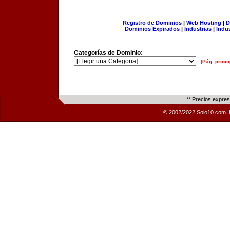
Registro de Dominios
|
Web Hosting
|
D
Dominios Expirados
|
Industrias
|
Indu
Categorías de Dominio:
[Pág. princi
** Precios expre
© 2002/2022 Solo10.com