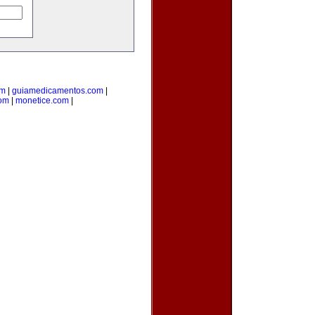
om
|
guiamedicamentos.com
|
com
|
monetice.com
|