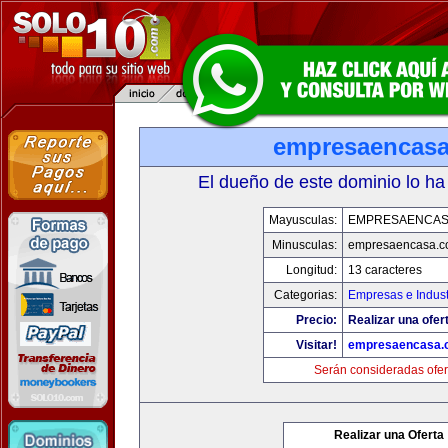
empresaencas
El dueño de este dominio lo ha
Mayusculas:
EMPRESAENCAS
Minusculas:
empresaencasa.
Longitud:
13 caracteres
Categorias:
Empresas e Indust
Precio:
Realizar una ofer
Visitar!
empresaencasa.
Serán consideradas ofer
Realizar una Oferta