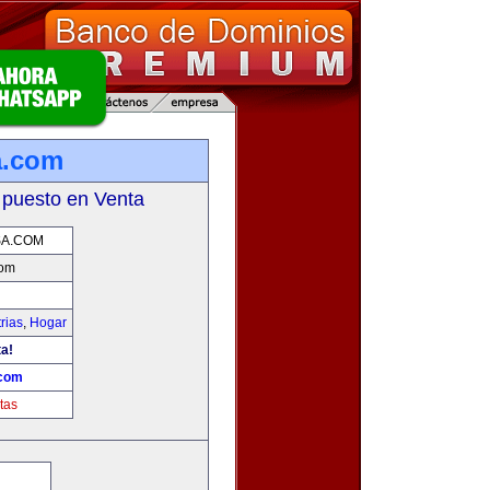
a.com
 puesto en Venta
A.COM
com
rias
,
Hogar
ta!
com
tas