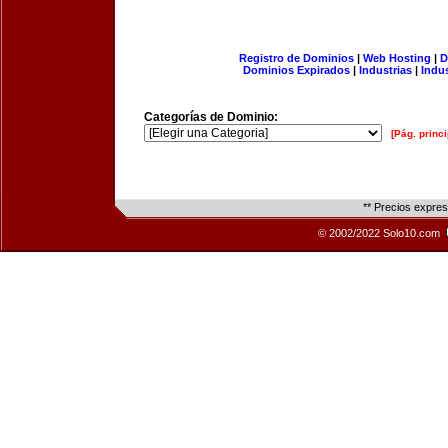
Registro de Dominios
|
Web Hosting
|
D
Dominios Expirados
|
Industrias
|
Indu
Categorías de Dominio:
[Pág. princi
** Precios expre
© 2002/2022 Solo10.com