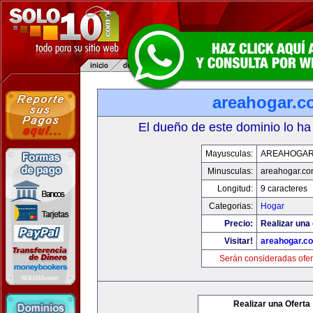
areahogar.c
El dueño de este dominio lo ha
Mayusculas:
AREAHOGAR
Minusculas:
areahogar.c
Longitud:
9 caracteres
Categorias:
Hogar
Precio:
Realizar una 
Visitar!
areahogar.c
Serán consideradas ofer
Realizar una Oferta