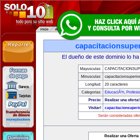
capacitacionsupe
El dueño de este dominio lo ha
Mayusculas:
CAPACITACIONSU
Minusculas:
capacitacionsuperio
Longitud:
20 caracteres
Categorias:
EducaciÃ³n
,
Profesi
Precio:
Realizar una oferta!
Visitar!
capacitacionsuperi
Serán consideradas ofer
Realizar una Oferta