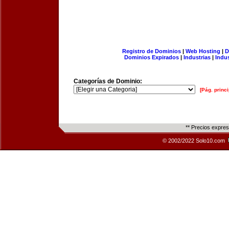
Registro de Dominios
|
Web Hosting
|
D
Dominios Expirados
|
Industrias
|
Indu
Categorías de Dominio:
[Pág. princi
** Precios expre
© 2002/2022 Solo10.com