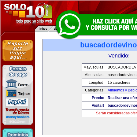
buscadordevin
Vendido!
Mayusculas:
BUSCADORDEV
Minusculas:
buscadordevinos
Longitud:
15 caracteres
Categorias:
Alimentos y Bebi
Precio:
Realizar una ofer
Visitar!
buscadordevino
Serán consideradas ofer