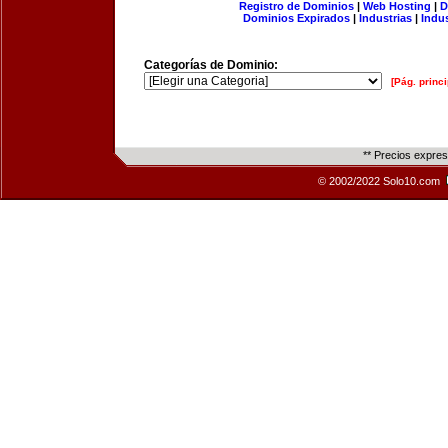
Registro de Dominios
|
Web Hosting
|
D
Dominios Expirados
|
Industrias
|
Indu
Categorías de Dominio:
[Pág. princi
** Precios expre
© 2002/2022 Solo10.com