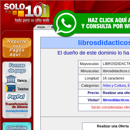
librosdidactic
El dueño de este dominio lo ha
Mayusculas:
LIBROSDIDACT
Minusculas:
librosdidacticos
Longitud:
16 caracteres
Categorias:
Artes y Cultura
,
E
Precio:
Realizar una ofe
Visitar!
librosdidactico
Serán consideradas ofer
Realizar una Oferta