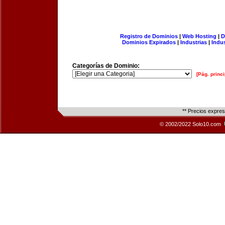
Registro de Dominios
|
Web Hosting
|
D
Dominios Expirados
|
Industrias
|
Indu
Categorías de Dominio:
[Pág. princi
** Precios expre
© 2002/2022 Solo10.com