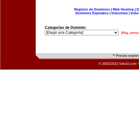
Registro de Dominios
|
Web Hosting
|
D
Dominios Expirados
|
Industrias
|
Indu
Categorías de Dominio:
[Pág. princi
** Precios expre
© 2002/2022 Solo10.com