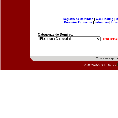
Registro de Dominios
|
Web Hosting
|
D
Dominios Expirados
|
Industrias
|
Indu
Categorías de Dominio:
[Pág. princi
** Precios expre
© 2002/2022 Solo10.com