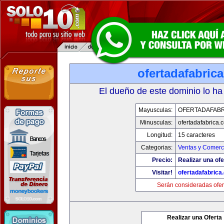
ofertadafabric
El dueño de este dominio lo ha
Mayusculas:
OFERTADAFABR
Minusculas:
ofertadafabrica.
Longitud:
15 caracteres
Categorias:
Ventas y Comerci
Precio:
Realizar una ofe
Visitar!
ofertadafabrica
Serán consideradas ofer
Realizar una Oferta