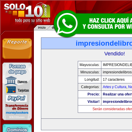
impresiondelibr
Vendido!
Mayusculas:
IMPRESIONDELI
Minusculas:
impresiondelibro
Longitud:
17 caracteres
Categorias:
Artes y Cultura
,
Ne
Precio:
Realizar una ofer
Visitar!
impresiondelibr
Serán consideradas ofer