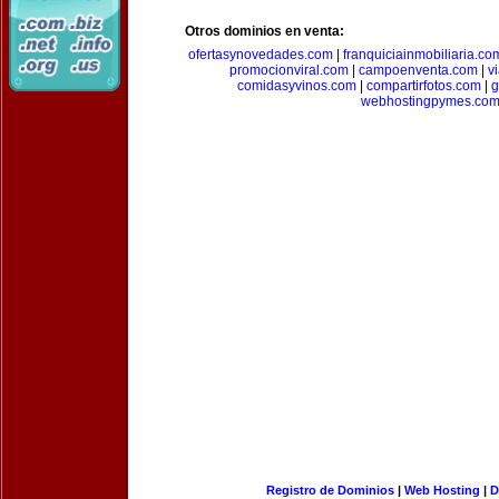
Otros dominios en venta:
ofertasynovedades.com
|
franquiciainmobiliaria.co
promocionviral.com
|
campoenventa.com
|
v
comidasyvinos.com
|
compartirfotos.com
|
g
webhostingpymes.co
Registro de Dominios
|
Web Hosting
|
D