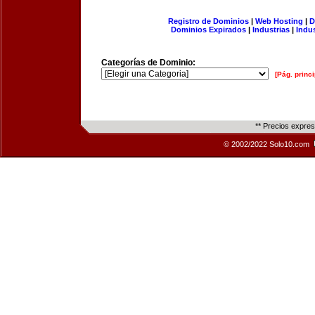
Registro de Dominios
|
Web Hosting
|
D
Dominios Expirados
|
Industrias
|
Indu
Categorías de Dominio:
[Pág. princi
** Precios expre
© 2002/2022 Solo10.com