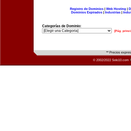
Registro de Dominios
|
Web Hosting
|
D
Dominios Expirados
|
Industrias
|
Indu
Categorías de Dominio:
[Pág. princi
** Precios expre
© 2002/2022 Solo10.com