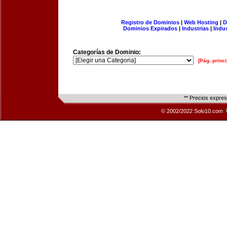
Registro de Dominios
|
Web Hosting
|
D
Dominios Expirados
|
Industrias
|
Indu
Categorías de Dominio:
[Pág. princi
** Precios expre
© 2002/2022 Solo10.com