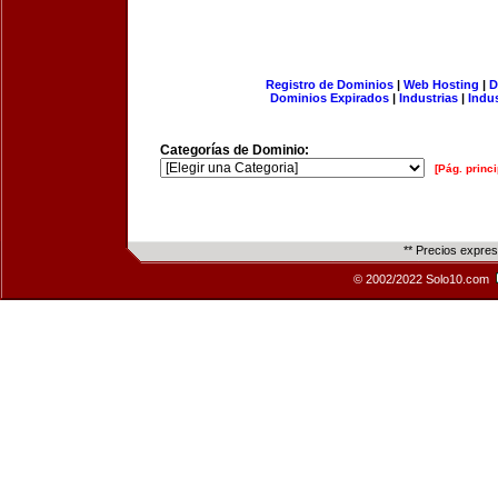
Registro de Dominios
|
Web Hosting
|
D
Dominios Expirados
|
Industrias
|
Indu
Categorías de Dominio:
[Pág. princi
** Precios expre
© 2002/2022 Solo10.com